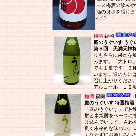
ース梅酒の飲みや
酒の良さを感じま
alc17
梅酒
福岡
庭のうぐいす うぐいすと
第５回 天満天神
りもさらに果肉を
みます。「大トロ
でも１番です。３
います。通の方に
召し上がりくださ
アルコール １２
梅酒
福岡
庭のうぐいす 特選梅酒 うぐい
「庭のうぐいす」でお
酎と米焼酎をベースに
け込んでいます。さわ
良く本格的な味わい。
くならずにお楽しみい