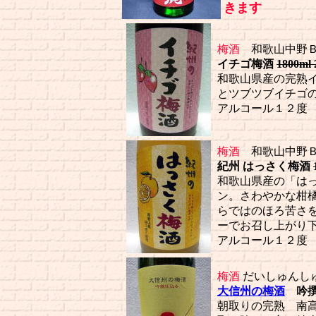
きます
梅酒
和歌山中野Ｂ
イチゴ梅酒
1800ml
和歌山県産の完熟
とツブツブイチゴ
アルコール１２度
梅酒
和歌山中野Ｂ
紀州 はっさく梅酒
和歌山県産の「は
ン。さわやかな柑
らではのほろ苦さ
ーでお召し上がり
アルコール１２度
梅酒
だいしゅんし
大信州の梅酒
吟撰
朝取りの完熟 南