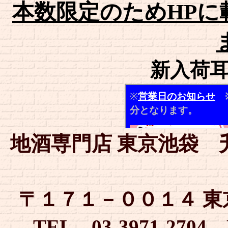
本数限定のためHPに
新入荷
地酒専門店 東京池袋
〒１７１－００１４ 東京
TEL 03-3971-2704 