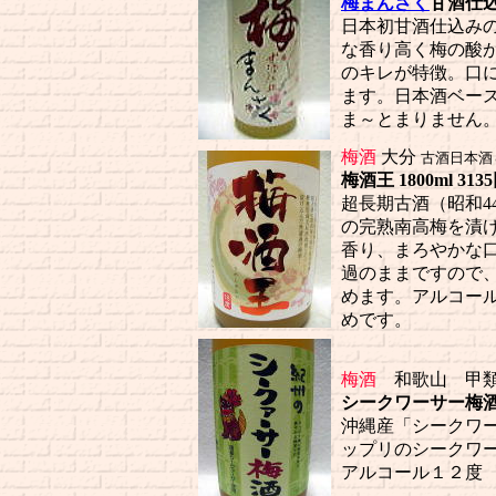
梅まんさく
甘酒仕込み梅
日本初甘酒仕込み
な香り高く梅の酸
のキレが特徴。口
ます。日本酒ベー
ま～とまりません
梅酒
大分
古酒日本酒
梅酒王 1800ml 3135
超長期古酒（昭和4
の完熟南高梅を漬
香り、まろやかな
過のままですので
めます。アルコー
めです。
梅酒
和歌山 甲類
シークワーサー梅酒 180
沖縄産「シークワ
ップリのシークワ
アルコール１２度