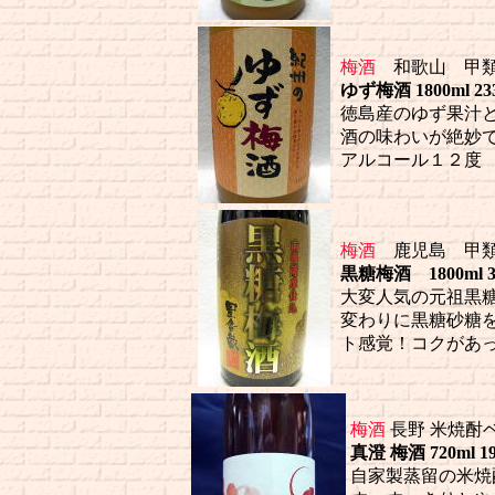
梅酒
和歌山 甲類
ゆず梅酒 1800ml 233
徳島産のゆず果汁
酒の味わいが絶妙
アルコール１２度
梅酒
鹿児島 甲類
黒糖梅酒 1800ml 3
大変人気の元祖黒糖
変わりに黒糖砂糖
ト感覚！コクがあ
梅酒
長野 米焼酎
真澄 梅酒 720ml 1
自家製蒸留の米焼