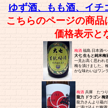
ゆず酒、もも酒、イチ
こちらのページの商品
価格表示と
梅酒
福島 日本酒
大七 生もと純米梅酒 
一見お高く思われ
梅を漬けました。
かな味わいはワン
梅酒
兵庫 たつ
龍力 ドラゴン 梅酒 7
龍力さんより蔵の
に漬け込んだ梅酒