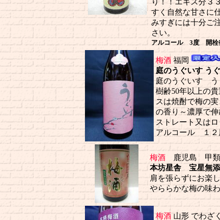
り！！エキス分３
すく自然な甘さに
みすぎには十分ご
さい。
アルコール 3度 開栓後
梅酒
福岡
庭のうぐいす うぐ
庭のうぐいす う
樹齢50年以上の
スは焼酎で梅の実
の香り～濃厚で伸
ストレート又はロ
アルコール １２
梅酒
鹿児島 甲類
本坊星舎 宝星無
肩を張らずにお楽
やららかな梅の味
梅酒
山形 でわざ