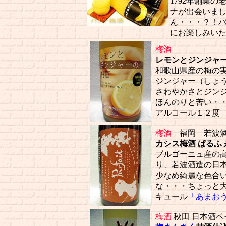
1792年創業
ナが出会いま
ん・・・？！
にお楽しみい
梅酒
レモンとジンジャーの梅酒 
和歌山県産の梅の
ジンジャー（しょ
さわやかさとジン
ほんのりと苦い・
アルコール１２度
梅酒
福岡 若波酒
カシス梅酒 ぱるふぇ 180
ブルゴーニュ産の
り、若波酒造の日
少なめ綺麗な色合
な・・・ちょっと
キュール
「あまお
梅酒
秋田 日本酒ベ