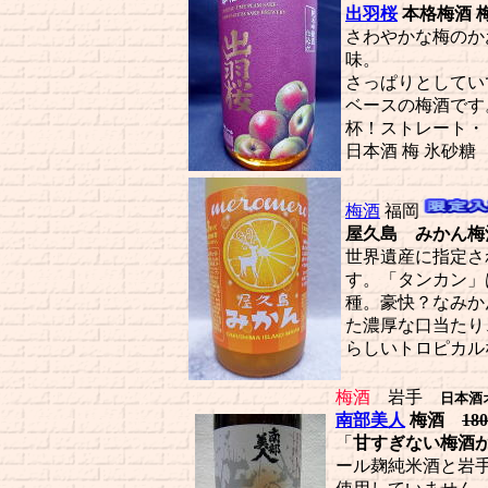
出羽桜
本格梅酒 
さわやかな梅のか
味。
さっぱりとしてい
ベースの梅酒です
杯！ストレート・
日本酒 梅 氷砂糖
a
梅酒
福岡
屋久島 みかん
世界遺産に指定さ
す。「タンカン」
種。豪快？なみか
た濃厚な口当たり
らしいトロピカル
梅酒
岩手
日本酒
南部美人
梅酒
18
「
甘すぎない梅酒
ール麹純米酒と岩