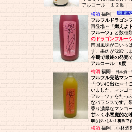
アルコール １２度
梅酒
福岡
フルフルドラゴンフルーツ
再登場～「
燃えよ
フルーツ」
と数種
のドラゴンフルー
南国風味が口いっ
す。果肉が沈殿し
今期で最終の発売
アルコール 9度
梅酒
福岡
日本酒＋
フルフル完熟マンゴーにご
「
ついに出た～！
いました。マンゴ
フルーツ」をたっ
なバランスです。
香り濃厚なマンゴ
甘～く小悪魔的な
燗もおいしい！梅酒で
梅酒
福岡 小林