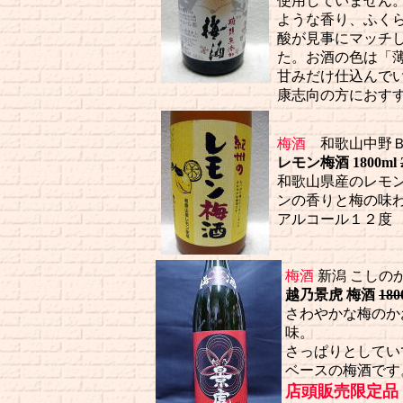
使用していません
ような香り、ふく
酸が見事にマッチ
た。お酒の色は「
甘みだけ仕込んで
康志向の方におす
梅酒
和歌山中野Ｂ
レモン梅酒 1800ml
和歌山県産のレモ
ンの香りと梅の味
アルコール１２度
梅酒
新潟 こしの
越乃景虎 梅酒
180
さわやかな梅のか
味。
さっぱりとしてい
ベースの梅酒です
店頭販売限定品