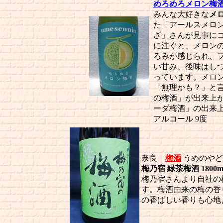
めろめろメロン梅
みんな大好きな
メ
た「アールスメロ
ざ」さんが見事に
に注ぐと、メロン
ろみが感じられ、
い甘み、後味はし
っています。メロ
「無理かも？」と
の梅酒」が出来上
ーダ梅酒」の出来
アルコール 9度
奈良
梅酒
うめのやど
梅乃宿 緑茶梅酒 1800ml 3
梅乃宿さんより自社の
す。梅酒由来の梅の香
の香ばしい香りも心地