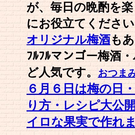
が、毎日の晩酌を楽
にお役立てください
オリジナル梅酒
もあ
ﾌﾙﾌﾙマンゴー梅酒
ど人気です。
おつま
６月６日は梅の日
り方・レシピ大公
イロな果実で作れ