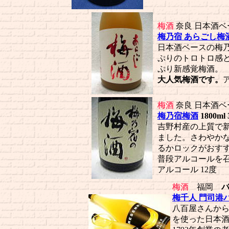
梅酒
奈良 日本酒ベ
梅乃宿 あらごし梅
日本酒ベースの梅
ぷりのトロトロ感
ぷり新感覚梅酒。
大人気梅酒です。
梅酒
奈良 日本酒ベ
梅乃宿梅酒
1800ml 
吉野村産の上質で
ました。さわやか
るかロックがおす
普段アルコールを
アルコール 12度
梅酒
福岡
梅千人 門司港
八百屋さんか
を使った日本