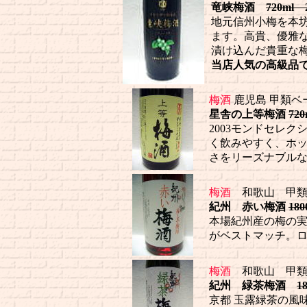
竜峡梅酒
720ml 
地元信州小梅を本
ます。高貴、優雅
漬け込んだ貴重な
当店人気の高級品
梅酒
鹿児島 甲類ベ
星舎の上等梅酒
720
2003モンドセレ
く飲みやすく、ホ
さをリーズナブル
梅酒
和歌山 甲類
紀州 赤い梅酒
180
本場紀州産の梅の
がベストマッチ。
梅酒
和歌山 甲類
紀州 緑茶梅酒
1
京都 玉露緑茶の風