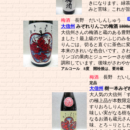
きになります。緑
みと苦味」これが
梅酒
長野 だいしんしゅう
大信州
みぞれりんごの梅酒
1800
大信州さんの梅酒と蔵のある豊
ました！最上級のサンふじのみ
りんごは、切ると直ぐに茶色に
本来のきれいな色合いです。さ
リンゴの果肉とジューシーさが
調和しています。後味がさわや
アルコール 8度 開栓後は、要冷蔵
梅酒
長野 だいし
定品
大信州
樹一本みぞ
大人気の大信州「
の極上品が本数限
すりおろしりんご
味しい実がなる樹
なるお酒も蔵元さ
味、とろ～りとし