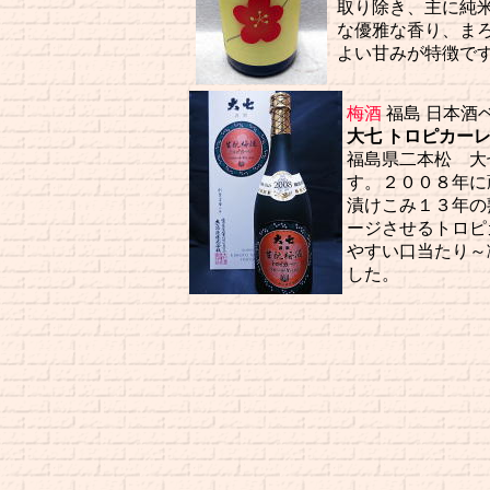
取り除き、主に純
な優雅な香り、ま
よい甘みが特徴です。a
梅酒
福島 日本
大七 トロピカー
福島県二本松 大
す。２００８年に
漬けこみ１３年の
ージさせるトロピ
やすい口当たり～
した。