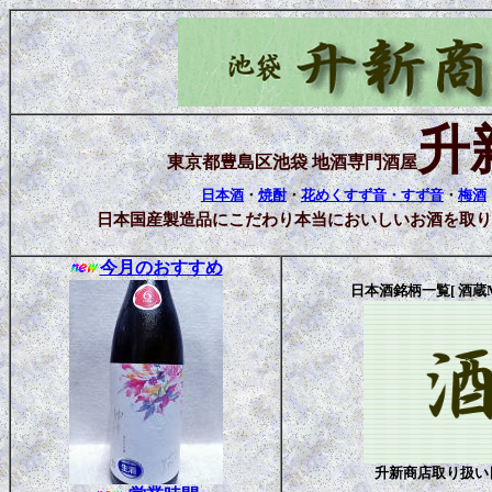
升
東京都豊島区池袋 地酒専門酒屋
日本酒
・
焼酎
・
花めくすず音・すず音
・
梅酒
日本国産製造品にこだわり本当においしいお酒を取り
今月のおすすめ
日本酒銘柄一覧[ 酒蔵M
升新商店取り扱い