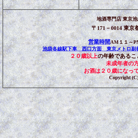
地酒専門店 東京
〒171－0014 
営業時間
AM１１～
池袋各線駅下車 西口方面 東京メトロ副
２０歳以上
の年齢であるこ
未成年者の
お酒は２０歳になっ
Copyright (C